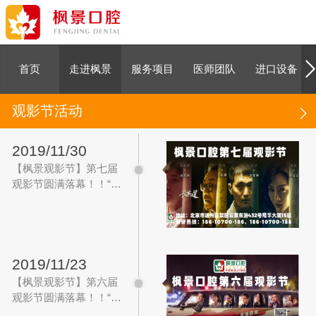
口腔宣教活动
首页
走进枫景
服务项目
医师团队
进口设备
观影节活动
2019/11/30
【枫景观影节】第七届
观影节圆满落幕！！“长
安道，人生道”
2019/11/23
【枫景观影节】第六届
观影节圆满落幕！！“人
生如路，我们如车”